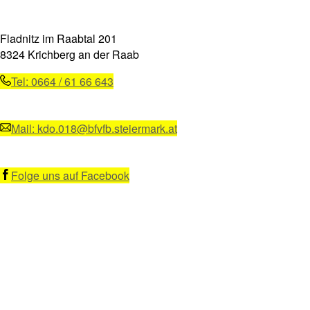
Fladnitz im Raabtal 201
8324 Krichberg an der Raab
Tel: 0664 / 61 66 643
Mail: kdo.018@bfvfb.steiermark.at
Folge uns auf Facebook